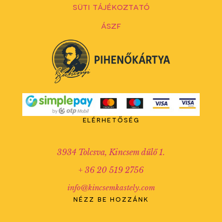
süti tájékoztató
ászf
elérhetőség
3934 Tolcsva, Kincsem dűlő 1.
+ 36 20 519 2756
info@kincsemkastely.com
nézz be hozzánk