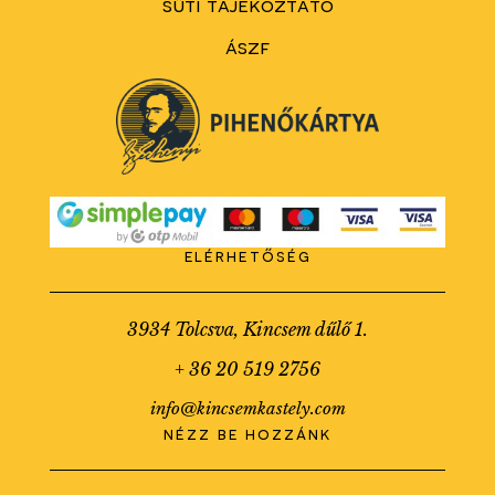
süti tájékoztató
ászf
elérhetőség
3934 Tolcsva, Kincsem dűlő 1.
+ 36 20 519 2756
info@kincsemkastely.com
nézz be hozzánk