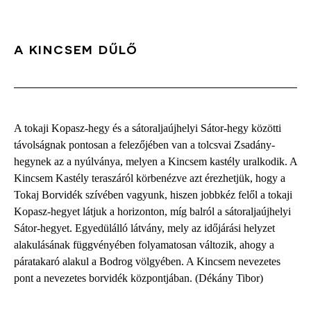
A KINCSEM DŰLŐ
A tokaji Kopasz-hegy és a sátoraljaújhelyi Sátor-hegy közötti
távolságnak pontosan a felezőjében van a tolcsvai Zsadány-
hegynek az a nyúlványa, melyen a Kincsem kastély uralkodik. A
Kincsem Kastély teraszáról körbenézve azt érezhetjük, hogy a
Tokaj Borvidék szívében vagyunk, hiszen jobbkéz felől a tokaji
Kopasz-hegyet látjuk a horizonton, míg balról a sátoraljaújhelyi
Sátor-hegyet. Egyedülálló látvány, mely az időjárási helyzet
alakulásának függvényében folyamatosan változik, ahogy a
páratakaró alakul a Bodrog völgyében. A Kincsem nevezetes
pont a nevezetes borvidék központjában. (Dékány Tibor)