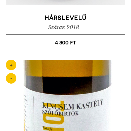
hárslevelű
Száraz
2018
4 300
ft
+
-