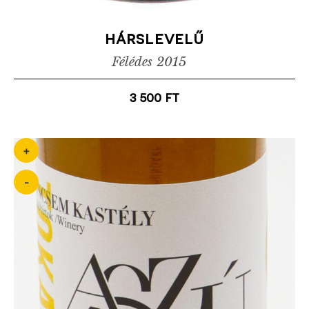
hárslevelű
Félédes
2015
3 500
ft
+
-