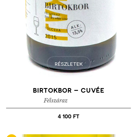
részletek
birtokbor – cuvée
Félszáraz
4 100
ft