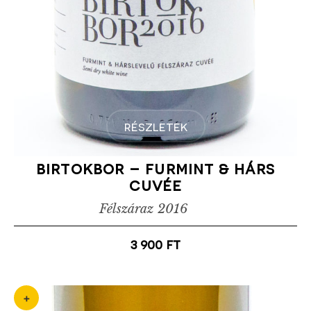
részletek
birtokbor – furmint & hárs
cuvée
Félszáraz
2016
3 900
ft
+