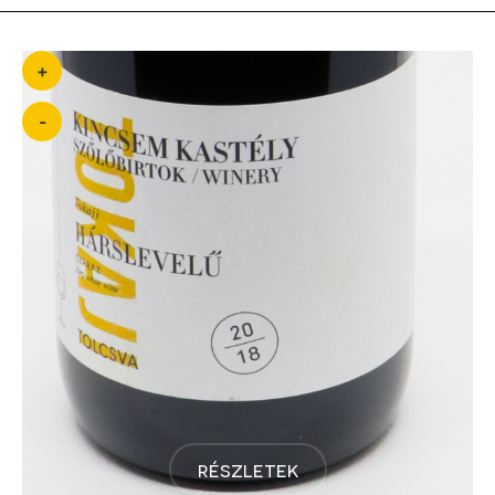
+
-
részletek