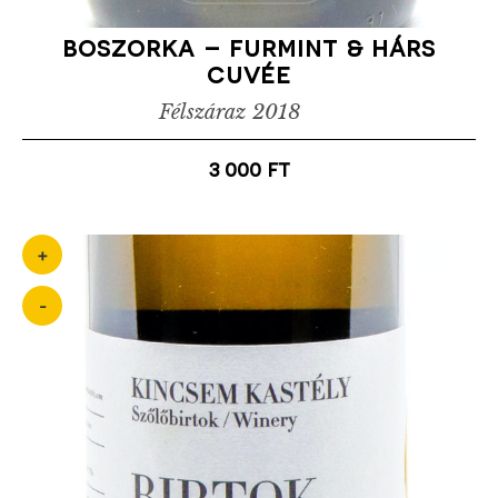
boszorka – furmint & hárs
cuvée
Félszáraz
2018
3 000
ft
+
-